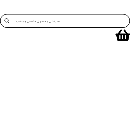
برای پیگیری شفارشات اسفند 404 و بهار 405 کلیک نمایید